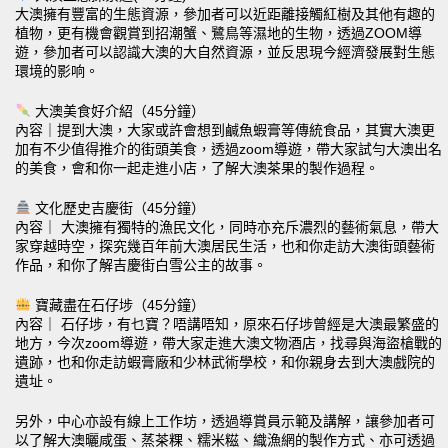
大澳擁有豐富的生態資源，參加者可以近距離接觸紅樹及其他有趣的
植物，更有機會觀賞到招潮蟹、鷺鳥等濕地的生物，透過ZOOM導
遊，參加者可以認識大澳的大自然資源，並反思現今經濟發展對生態
環境的影响。
大澳美食好介紹（45分鐘）
內容｜提到大澳，大家或許會想到鹹魚蝦膏等傳統食品，其實大澳更
加有不少值得推介的街頭美食，透過zoom導遊，帶大家試勻大澳出名
的美食，會和你一起走進小店，了解大澳茶果的製作過程。
文化歷史吉慶街（45分鐘）
內容｜ 大澳擁有獨特的漁民文化，同時亦充斥濃烈的藝術氣息，帶大
家穿越時空，探究幾百年前大澳居民生活，也和你走訪大澳街頭藝術
作品，和你了解吉慶街白雪公主的故事。
寶藏盡在石仔埗（45分鐘）
內容｜ 石仔埗，有乜寶？唔講唔知，原來石仔埗曾經是大澳最繁盛的
地方，今次zoom導遊，帶大家走進大澳文物酒店，找尋與海盜槍戰的
遺跡，也和你走訪蝦膏廠和少林武術學校，和你親身去到大澳戲院的
遺址。
另外，中心亦設有線上工作坊，透過導賞員示範及講解，讓參加者可
以了解大澳曬咸蛋、蒸茶粿、糯米糍、織漁網的製作方式、亦可透過