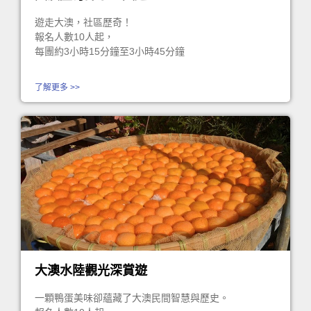
遊走大澳，社區歷奇！
報名人數10人起，
每團約3小時15分鐘至3小時45分鐘
了解更多 >>
大澳水陸觀光深賞遊
一顆鴨蛋美味卻蘊藏了大澳民間智慧與歷史。