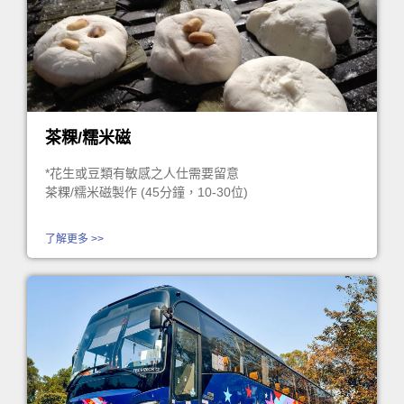
茶粿/糯米磁
*花生或豆類有敏感之人仕需要留意
茶粿/糯米磁製作 (45分鐘，10-30位)
了解更多 >>