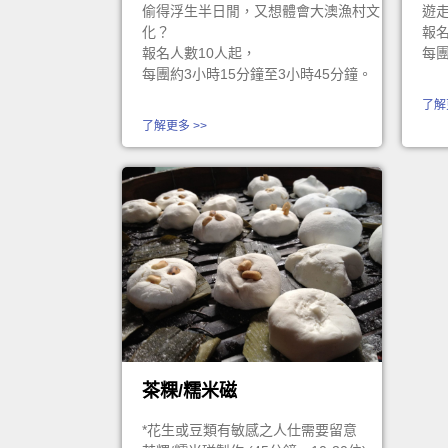
偷得浮生半日閒，又想體會大澳漁村文
遊
化？
報名
報名人數10人起，
每團
每團約3小時15分鐘至3小時45分鐘。
了解
了解更多 >>
茶粿/糯米磁
*花生或豆類有敏感之人仕需要留意