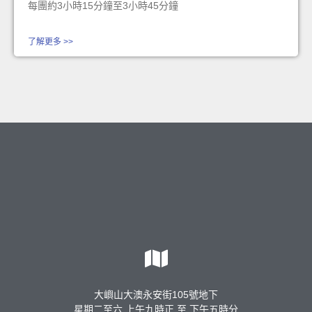
每團約3小時15分鐘至3小時45分鐘
了解更多 >>
大嶼山大澳永安街105號地下
星期二至六 上午九時正 至 下午五時分